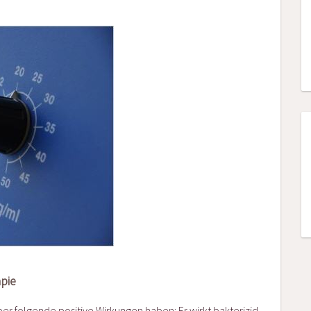
pie
r folgende positive Wirkungen haben: Er wirkt bakterizid