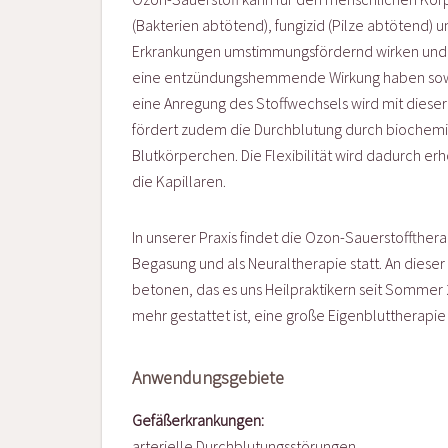
(Bakterien abtötend), fungizid (Pilze abtötend) 
Erkrankungen umstimmungsfördernd wirken und d
eine entzündungshemmende Wirkung haben sowi
eine Anregung des Stoffwechsels wird mit diese
fördert zudem die Durchblutung durch biochemi
Blutkörperchen. Die Flexibilität wird dadurch erh
die Kapillaren.
In unserer Praxis findet die Ozon-Sauerstoffther
Begasung und als Neuraltherapie statt. An dieser
betonen, das es uns Heilpraktikern seit Sommer
mehr gestattet ist, eine große Eigenbluttherap
Anwendungsgebiete
Gefäßerkrankungen:
arterielle Durchblutungsstörungen