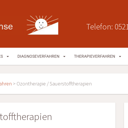
Telefon: 0521
ES
DIAGNOSEVERFAHREN
THERAPIEVERFAHREN
fahren
>
Ozontherapie / Sauerstofftherapien
tofftherapien