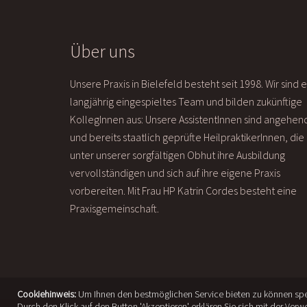
Über uns
Unsere Praxis in Bielefeld besteht seit 1998. Wir sind e
langjährig eingespieltes Team und bilden zukünftige
KollegInnen aus: Unsere AssistentInnen sind angehen
und bereits staatlich geprüfte HeilpraktikerInnen, die
unter unserer sorgfältigen Obhut ihre Ausbildung
vervollständigen und sich auf ihre eigene Praxis
vorbereiten. Mit Frau HP Katrin Cordes besteht eine
Praxisgemeinschaft.
Cookiehinweis:
Um Ihnen den bestmöglichen Service bieten zu können spei
Durch den Klick auf den Button 'Akzeptieren' erklären Sie sich mit der Ver