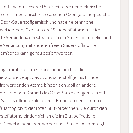
off – wird in unserer Praxis mittels einer elektrischen
t einem medizinisch zugelassenen Ozongerät hergestellt.
es Ozon-Sauerstoffgemisch und hat eine sehr hohe
 zwei Atomen, Ozon aus drei Sauerstoffatomen. Unter
ile Verbindung direkt wieder in ein Sauerstoffmolekül und
ne Verbindung mit anderen freien Sauerstoffatomen
gemisches kann genau dosiert werden.
krogrammbereich, entsprechend hoch ist die
enerators erzeugt das Ozon-Sauerstoffgemisch, indem
e freiwerdenden Atome binden sich labil an andere
bereit bleiben. Kommt das Ozon-Sauerstoffgemisch mit
ie Sauerstoffmoleküle bis zum Erreichen der maximalen
f (Hämoglobin) der roten Blutkörperchen. Die durch den
toffatome binden sich an die im Blut befindlichen
t im Gewebe benutzen, wo verstärkt Sauerstoff benötigt