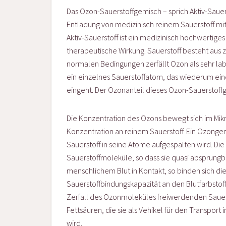
Das Ozon-Sauerstoffgemisch – sprich Aktiv-Sauerst
Entladung von medizinisch reinem Sauerstoff mi
Aktiv-Sauerstoff ist ein medizinisch hochwertig
therapeutische Wirkung. Sauerstoff besteht aus
normalen Bedingungen zerfällt Ozon als sehr lab
ein einzelnes Sauerstoffatom, das wiederum ei
eingeht. Der Ozonanteil dieses Ozon-Sauerstoff
Die Konzentration des Ozons bewegt sich im Mi
Konzentration an reinem Sauerstoff. Ein Ozong
Sauerstoff in seine Atome aufgespalten wird. Di
Sauerstoffmoleküle, so dass sie quasi absprung
menschlichem Blut in Kontakt, so binden sich d
Sauerstoffbindungskapazität an den Blutfarbstof
Zerfall des Ozonmoleküles freiwerdenden Sauers
Fettsäuren, die sie als Vehikel für den Transpor
wird.