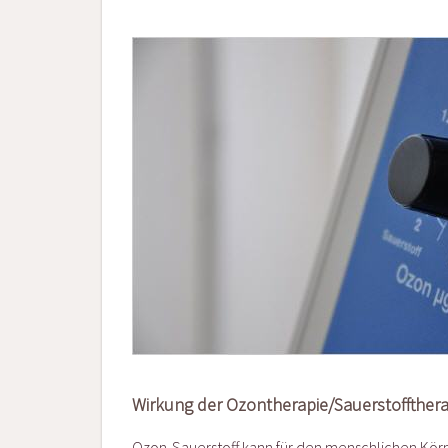
Wirkung der Ozontherapie/Sauerstoffthera
Ozon-Sauerstoff kann für den menschlichen Körpe