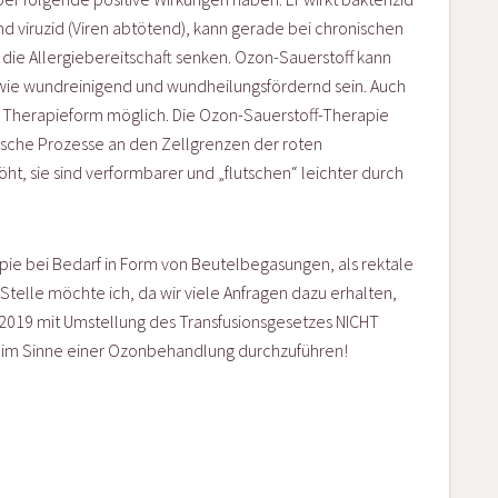
und viruzid (Viren abtötend), kann gerade bei chronischen
ie Allergiebereitschaft senken. Ozon-Sauerstoff kann
e wundreinigend und wundheilungsfördernd sein. Auch
r Therapieform möglich. Die Ozon-Sauerstoff-Therapie
sche Prozesse an den Zellgrenzen der roten
öht, sie sind verformbarer und „flutschen“ leichter durch
apie bei Bedarf in Form von Beutelbegasungen, als rektale
 Stelle möchte ich, da wir viele Anfragen dazu erhalten,
 2019 mit Umstellung des Transfusionsgesetzes NICHT
ie im Sinne einer Ozonbehandlung durchzuführen!