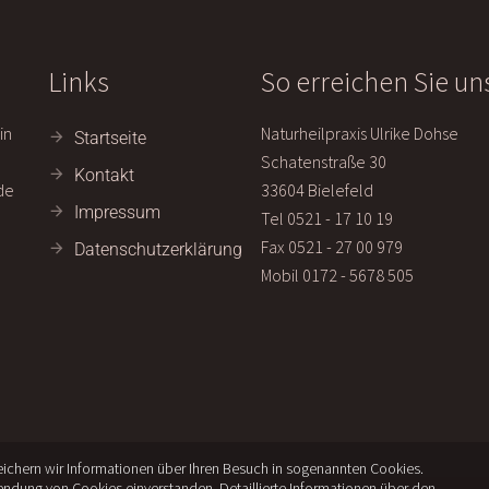
Links
So erreichen Sie un
in
Naturheilpraxis Ulrike Dohse
Startseite
Schatenstraße 30
Kontakt
de
33604 Bielefeld
Impressum
Tel 0521 - 17 10 19
Fax 0521 - 27 00 979
Datenschutzerklärung
Mobil 0172 - 5678 505
chern wir Informationen über Ihren Besuch in sogenannten Cookies.
wendung von Cookies einverstanden. Detaillierte Informationen über den