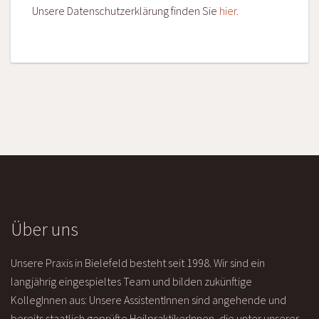
Unsere Datenschutzerklärung finden Sie
hier
.
Über uns
Unsere Praxis in Bielefeld besteht seit 1998. Wir sind ein
langjährig eingespieltes Team und bilden zukünftige
KollegInnen aus: Unsere AssistentInnen sind angehende und
bereits staatlich geprüfte HeilpraktikerInnen, die unter unserer